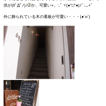
供が(llﾟДﾟﾉ)ﾉ
か、可愛い+。:.ﾟヾ(●°□°●)ﾉﾞ:.｡+ﾟ
外に飾られている木の看板が可愛い・・・(●´н`)