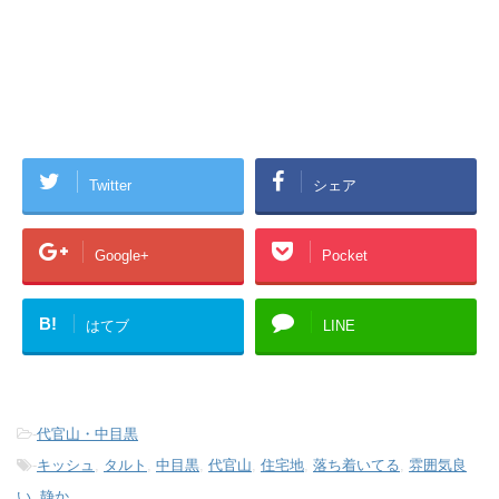
Twitter
シェア
Google+
Pocket
B!
はてブ
LINE
-
代官山・中目黒
-
キッシュ
,
タルト
,
中目黒
,
代官山
,
住宅地
,
落ち着いてる
,
雰囲気良
い
,
静か