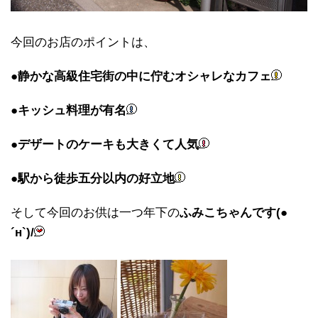
今回のお店のポイントは、
●
静かな高級住宅街の中に佇むオシャレなカフェ
●キッシュ料理が有名
●デザートのケーキも大きくて人気
●駅から徒歩五分以内の好立地
そして今回のお供は一つ年下の
ふみこちゃんです(●
´н`)/