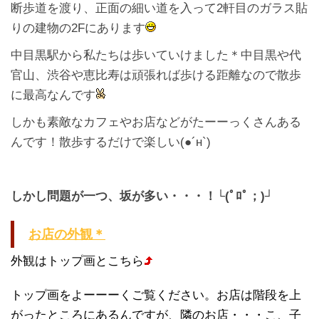
断歩道を渡り、正面の細い道を入って2軒目のガラス貼
りの建物の2Fにあります
中目黒駅から私たちは歩いていけました＊中目黒や代
官山、渋谷や恵比寿は頑張れば歩ける距離なので散歩
に最高なんです
しかも素敵なカフェやお店などがたーーっくさんある
んです！散歩するだけで楽しい(●´н`)
しかし問題が一つ、坂が多い・・・！└(ﾟﾛﾟ；)┘
お店の外観＊
外観はトップ画とこちら
トップ画をよーーーくご覧ください。お店は階段を上
がったところにあるんですが、隣のお店・・・こ、子