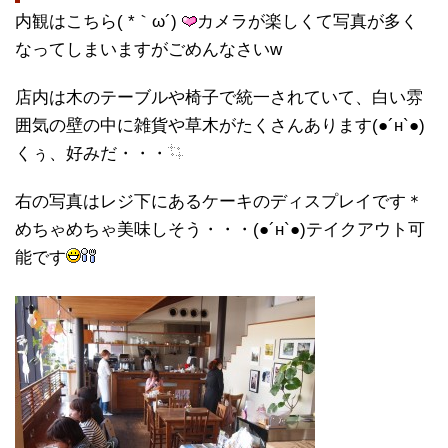
内観はこちら( *｀ω´)
カメラが楽しくて写真が多く
なってしまいますがごめんなさいw
店内は木のテーブルや椅子で統一されていて、白い雰
囲気の壁の中に雑貨や草木がたくさんあります(●´н`●)
くぅ、好みだ・・・
右の写真はレジ下にあるケーキのディスプレイです＊
めちゃめちゃ美味しそう・・・(●´н`●)テイクアウト可
能です