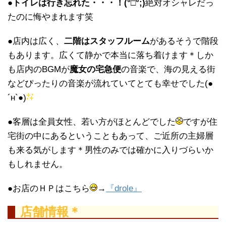
●
トイレは行き忘れた・・・！(°□°;)
絶対オシャレだっ
たのに悔やまれます笑
●店内は広く、
二階はスタッフルーム
があるそうで階段
もあります。広くて静かで本当に落ち着けます＊しか
も店内のBGMが
魔女の宅急便
の音楽で、海の見える街
などぴったりの音楽が流れていてとても幸せでした(●
´н`●)
●客層は全員女性、若い方がほとんどでした
ですが住
宅街の中にあるということもあって、ご近所の主婦層
も来る気がします＊男性のみでは確かに入りづらいか
もしれません。
●お店のＨＰはこちら
→
『drole』
店舗情報＊