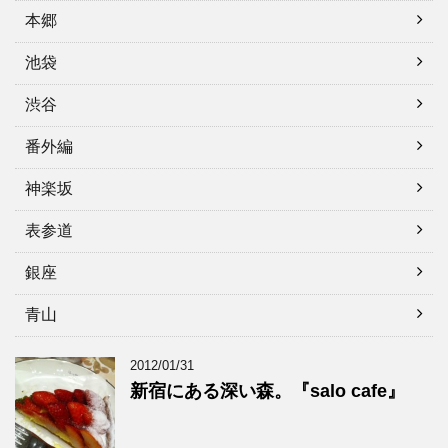
本郷
池袋
渋谷
番外編
神楽坂
表参道
銀座
青山
2012/01/31
新宿にある深い森。『salo cafe』