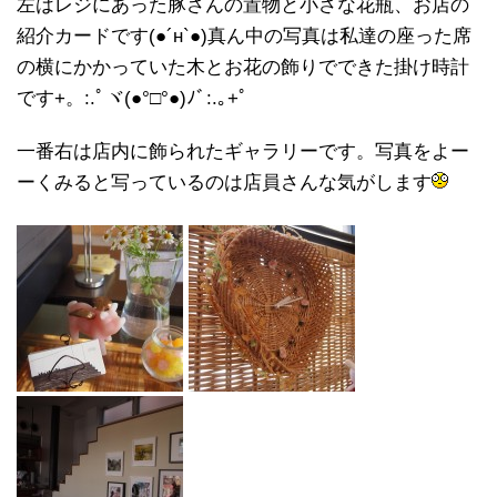
左はレジにあった豚さんの置物と小さな花瓶、お店の
紹介カードです(●´н`●)真ん中の写真は私達の座った席
の横にかかっていた木とお花の飾りでできた掛け時計
です+。:.ﾟヾ(●°□°●)ﾉﾞ:.｡+ﾟ
一番右は店内に飾られたギャラリーです。写真をよー
ーくみると写っているのは店員さんな気がします