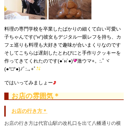
料理の専門学校を卒業したばかりの細くて白い可愛い
子ちゃんです(°н°)彼女もデジタル一眼レフを持ち、カ
フェ巡りも料理も大好きで趣味が合いまくりなのです
そしてこちらは遅刻したとわびにと手作りクッキーを
作ってきてくれたのです(●´н`●)
激ウマ+。:.ﾟヾ
(●°□°●)ﾉﾞ:.｡+ﾟ
ではいってみましょー
お店の雰囲気＊
お店の行き方＊
お店の行き方は代官山駅の改札口を出て八幡通りの横