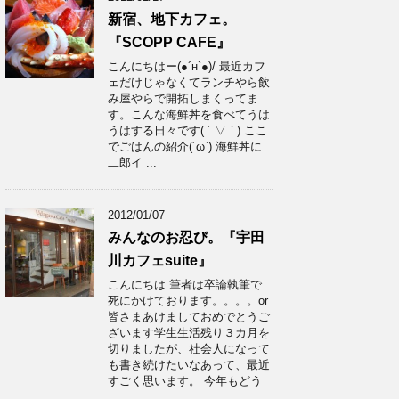
新宿、地下カフェ。
『SCOPP CAFE』
こんにちはー(●´н`●)/ 最近カフ
ェだけじゃなくてランチやら飲
み屋やらで開拓しまくってま
す。こんな海鮮丼を食べてうは
うはする日々です( ´ ▽ ` ) ここ
でごはんの紹介(´ω`) 海鮮丼に
二郎イ ...
2012/01/07
みんなのお忍び。『宇田
川カフェsuite』
こんにちは 筆者は卒論執筆で
死にかけております。。。。or
皆さまあけましておめでとうご
ざいます学生生活残り３カ月を
切りましたが、社会人になって
も書き続けたいなあって、最近
すごく思います。 今年もどう
...