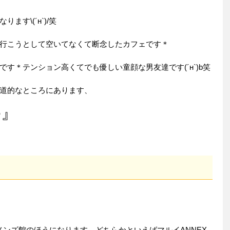
す\(´н`)/笑
行こうとして空いてなくて断念したカフェです＊
す＊テンション高くてでも優しい童顔な男友達です(´н`)b笑
道的なところにあります、
e』
メンズ館のほうになります。どちらかといえばマルイANNEX