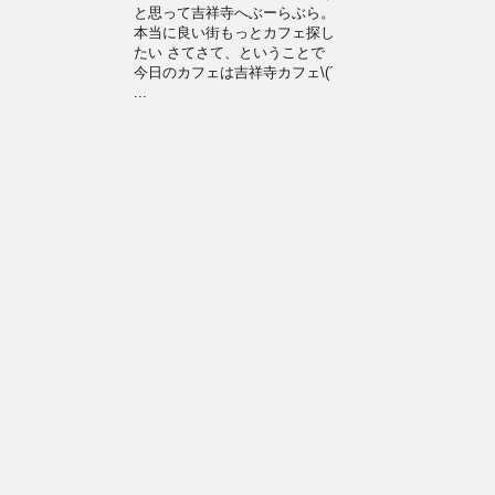
と思って吉祥寺へぶーらぶら。
本当に良い街もっとカフェ探し
たい さてさて、ということで
今日のカフェは吉祥寺カフェ\(´
...