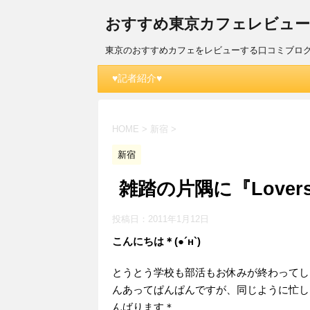
おすすめ東京カフェレビュー(´
東京のおすすめカフェをレビューする口コミブロ
♥記者紹介♥
HOME
>
新宿
>
新宿
雑踏の片隅に『Lovers 
投稿日：
2011年1月12日
こんにちは＊(●´н`)
とうとう学校も部活もお休みが終わってし
んあってぱんぱんですが、同じように忙し
んばります＊