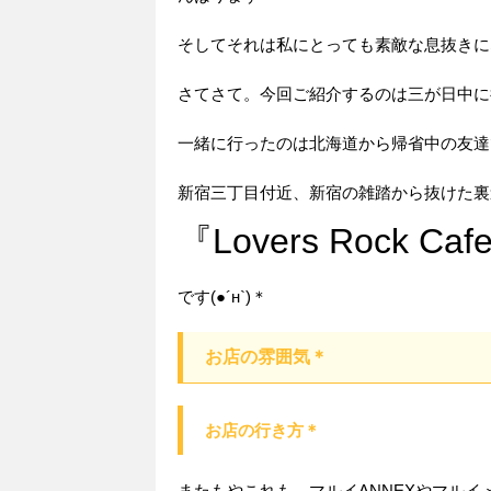
そしてそれは私にとっても素敵な息抜きになりま
さてさて。今回ご紹介するのは三が日中に
一緒に行ったのは北海道から帰省中の友達で
新宿三丁目付近、新宿の雑踏から抜けた裏
『Lovers Rock Caf
です(●´н`)＊
お店の雰囲気＊
お店の行き方＊
またもやこれも、マルイANNEXやマルイ