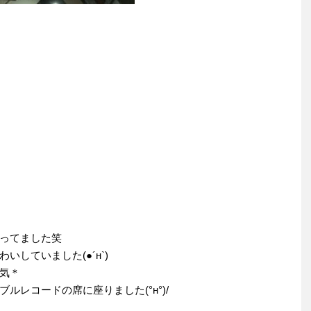
ってました笑
していました(●´н`)
気＊
レコードの席に座りました(°н°)/