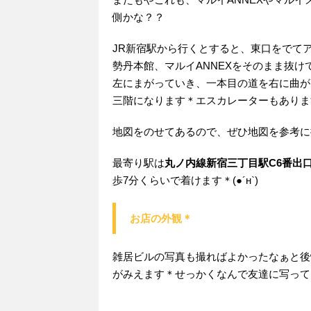
側かな？？
JR新宿駅から行くとすると、東口をでて
勢丹本館、マルイANNEXをそのまま抜
左にまがっていき、一本目の道を右に曲がり
三階になります＊エスカレーターもありま
地図をのせてあるので、ぜひ地図を参考に
最寄り駅は
丸ノ内線新宿三丁目駅C6番出
歩7分くらいで着けます＊(●´н`)
お店の外観＊
雑居ビルの写真も撮ればよかったなぁと後悔
がみえます＊せっかくなんで友達に写っ