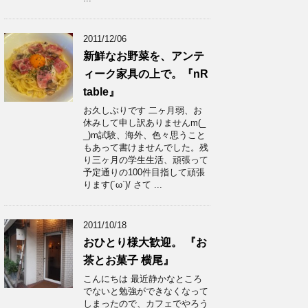
2011/12/06
新鮮なお野菜を、アンテ
ィーク家具の上で。『nR
table』
お久しぶりです 二ヶ月弱、お
休みして申し訳ありませんm(_
_)m試験、海外、色々思うこと
もあって書けませんでした。残
り三ヶ月の学生生活、頑張って
予定通りの100件目指して頑張
ります(´ω`)/ さて ...
2011/10/18
おひとり様大歓迎。 『お
茶とお菓子 横尾』
こんにちは 最近静かなところ
でないと勉強ができなくなって
しまったので、カフェでやろう