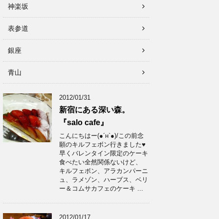
神楽坂
表参道
銀座
青山
2012/01/31
新宿にある深い森。
『salo cafe』
こんにちはー(●´н`●)/この前念
願のキルフェボン行きました♥
早くバレンタイン限定のケーキ
食べたい全然関係ないけど、
キルフェボン、アラカンパーニ
ュ、ラメゾン、ハーブス、ベリ
ー＆コムサカフェのケーキ ...
2012/01/17