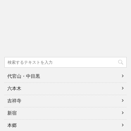
代官山・中目黒
六本木
吉祥寺
新宿
本郷