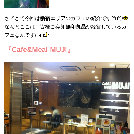
さてさて今回は
新宿エリア
のカフェの紹介です(°н°)/
なんとここは、皆様ご存知
無印良品
が経営しているカ
フェなんです( н )
『Cafe&Meal MUJI』