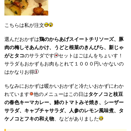
こちらは私が注文
選んだおかずは
鶏のからあげスイートチリソーズ、豚
肉の梅しそあんかけ、うどと根菜のきんぴら、新じゃ
がとタコ
のサラダです
セットはごはんをちょいす！
サラダもおかずもお肉もとれて１０００円いかないの
はかなりお得
ちなみにおかずは暖かいおかずと冷たいおかずにわか
れています
他のメニューはこの日は
タケノコと枝豆
の春色キーマカレー、鰆のトマトみそ焼き、シーザー
サラダ、キャプチャサラダ、人参のレモン風味煮、タ
ケノコとフキの和え物
、などがありました