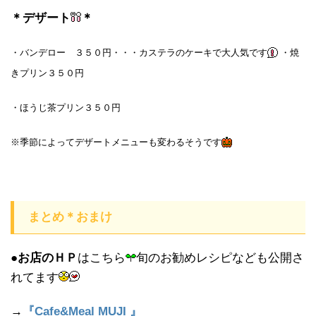
＊デザート
＊
・バンデロー ３５０円・・・カステラのケーキで大人気です
・焼
きプリン３５０円
・ほうじ茶プリン３５０円
※季節によってデザートメニューも変わるそうです
まとめ＊おまけ
●
お店のＨＰ
はこちら
旬のお勧めレシピなども公開さ
れてます
→
『Cafe&Meal MUJI 』