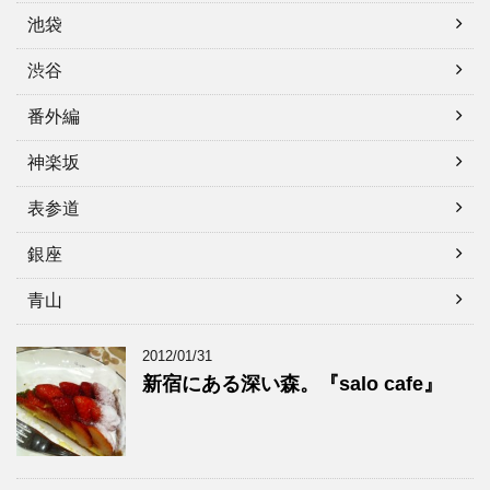
池袋
渋谷
番外編
神楽坂
表参道
銀座
青山
2012/01/31
新宿にある深い森。『salo cafe』