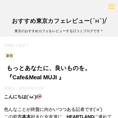
おすすめ東京カフェレビュー(´н`)/
東京のおすすめカフェをレビューする口コミブログです＊
HOME
>
新宿
>
新宿
もっとあなたに、良いものを。
『Cafe&Meal MUJI 』
投稿日：
2011年5月23日
こんにちは(´ω`)/
色んなことが終盤に向かいつつある記者です(´н`)
この前
六本木
好きな女友達に、
HEARTLAND
に連れて