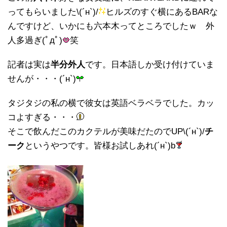
ってもらいました\(´н`)/
ヒルズのすぐ横にあるBARな
んですけど、いかにも六本木ってところでしたｗ 外
人多過ぎ(ﾟдﾟ)
笑
記者は実は
半分外人
です。日本語しか受け付けていま
せんが・・・(´н`)
タジタジの私の横で彼女は英語ベラベラでした。カッ
コよすぎる・・・
そこで飲んだこのカクテルが美味だたのでUP\(´н`)/
チ
ーク
というやつです。皆様お試しあれ(´н`)b