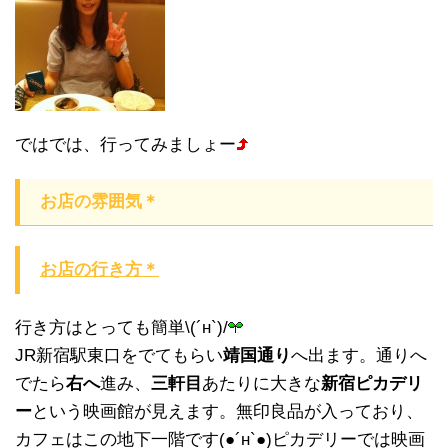
ではでは、行ってみましょー
お店の雰囲気＊
お店の行き方＊
行き方はとっても簡単\(´н`)/
JR新宿駅東口をでてもらい
靖国通り
へ出ます。通りへ
でたら
右へ
進み、
三軒目
あたりに大きな
新宿ピカデリ
ー
という映画館が見えます。無印良品が入っており、
カフェはこの地下一階です(●´н`●)ピカデリーでは映画