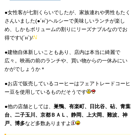
●女性客が七割くらいでしたが、家族連れや男性もたく
さんいました(●´н`)ヘルシーで美味しいランチが楽し
め、しかもボリュームの割りにリーズナブルなのでお
得です\(´н`)/
●建物自体新しいこともあり、店内は本当に綺麗で
広々。映画の前のランチや、買い物からの一休みにい
かがでしょうか＊
●お店で販売しているコーヒーはフェアトレードコーヒ
ー豆を使用しているものだそうです
●他の店舗としては、
巣鴨、有楽町、日比谷、砧、青葉
台、二子玉川、京都ＢＡＬ、静岡、上大岡、難波、神
戸、博多
など多数ありますよ