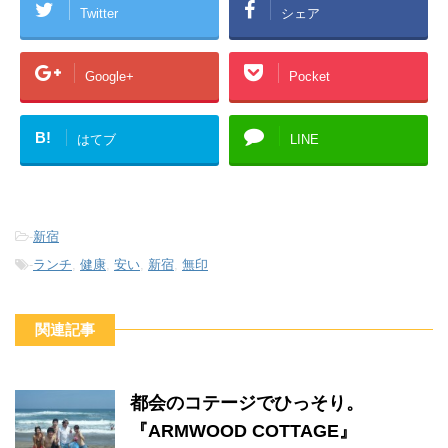
Twitter
シェア
Google+
Pocket
B!
はてブ
LINE
-
新宿
-
ランチ
,
健康
,
安い
,
新宿
,
無印
関連記事
都会のコテージでひっそり。
『ARMWOOD COTTAGE』