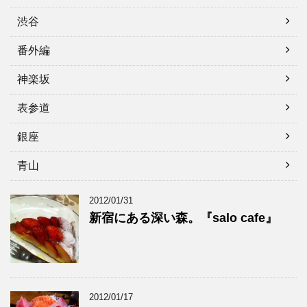
渋谷
番外編
神楽坂
表参道
銀座
青山
2012/01/31
新宿にある深い森。『salo cafe』
2012/01/17