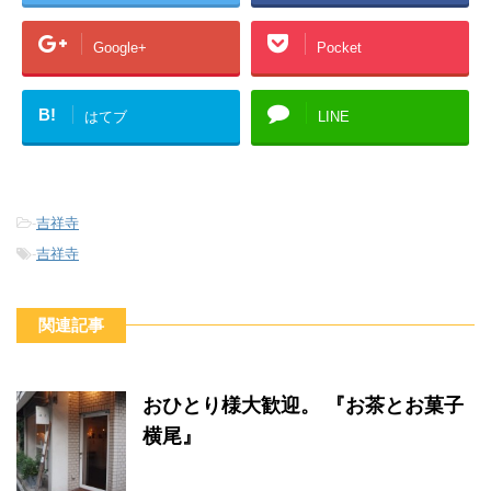
Google+
Pocket
B!
はてブ
LINE
-
吉祥寺
-
吉祥寺
関連記事
おひとり様大歓迎。 『お茶とお菓子
横尾』