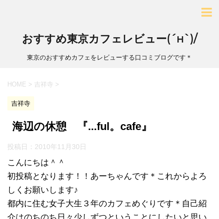
おすすめ東京カフェレビュー(´н`)/
東京のおすすめカフェをレビューする口コミブログです＊
HOME
>
吉祥寺
>
吉祥寺
海辺の休憩 『...ful。cafe』
投稿日：
2010年11月30日
こんにちは＾＾
初投稿となります！！あーちゃんです＊これからよろ
しくお願いします♪
都内に住む女子大生３年のカフェめぐりです＊自己紹
介はのちのち日々少しずつということにしたいと思い