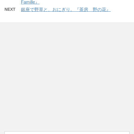
Famille』
NEXT
銀座で野草と、おにぎり。『茶房 野の花』