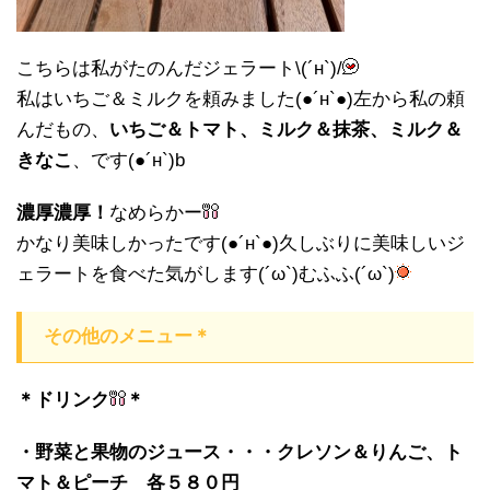
こちらは私がたのんだジェラート\(´н`)/
私はいちご＆ミルクを頼みました(●´н`●)左から私の頼
んだもの、
いちご＆トマト、ミルク＆抹茶、ミルク＆
きなこ
、です(●´н`)b
濃厚濃厚！
なめらかー
かなり美味しかったです(●´н`●)久しぶりに美味しいジ
ェラートを食べた気がします(´ω`)むふふ(´ω`)
その他のメニュー＊
＊ドリンク
＊
・野菜と果物のジュース・・・クレソン＆りんご、ト
マト＆ピーチ 各５８０円