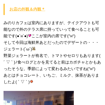
お店の外観＆内観＊
みのりカフェは室内にありますが、テイクアウトも可
能なので外のテラス席に持っていって食べることも可
能です(●´н`●)
ここが室内の席です(°н°)
そして今回は海鮮丼あとだったのでデザートの・・・
ジェラート(´ω`)
野菜ジェラートが有名で、トマトやセロリもあります(
´ ▽ ` )ﾉ食べログとかを見てると前はカボチャとかもあ
ったそうな。季節によって変わるみたいですね(°н°)
あとはチョコレート、いちご、ミルク、抹茶がありま
したよ( ´ ▽ ` )