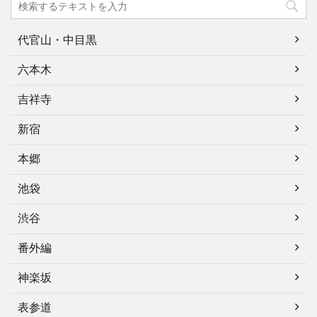
代官山・中目黒
六本木
吉祥寺
新宿
本郷
池袋
渋谷
番外編
神楽坂
表参道