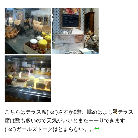
こちらはテラス席(´ω`)さすが9階、眺めはよし
テラス
席は数も多いので天気がいいとまたーーりできます
(´ω`)ガールズトークはとまらない。。