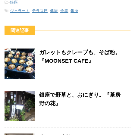
-
銀座
-
ジェラート
,
テラス席
,
健康
,
全農
,
銀座
関連記事
ガレットもクレープも、そば粉。
『MOONSET CAFE』
銀座で野草と、おにぎり。『茶房
野の花』