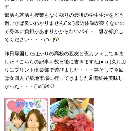
す。
部活も就活も授業もなく残りの最後の学生生活をどう
過ごせば良いわかりません(´ω`)最近体調が良くないの
で身体に負担があまりかからないバイト、誰か紹介し
てください・・・(°н°)
昨日帰国したばかりの高校の親友と夜カフェしてきま
した＊こちらの記事も数日後に書きますね(●´н`)久しぶ
りにプリント倶楽部で遊びました・・・笑そして今回
は女四人で築地市場に行ってきました
海鮮丼美味し
かった・・・(´ω`)