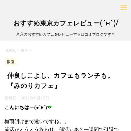
おすすめ東京カフェレビュー(´н`)/
東京のおすすめカフェをレビューする口コミブログです＊
HOME
>
銀座
>
銀座
仲良しこよし、カフェもランチも。
『みのりカフェ』
投稿日：
2011年6月19日
こんにちはー(●´н`)
梅雨明けまで遠いですね。。
就活がとうとう終わり、部活もあと一週間で引退で