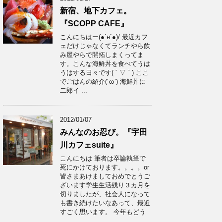
新宿、地下カフェ。
『SCOPP CAFE』
こんにちはー(●´н`●)/ 最近カフ
ェだけじゃなくてランチやら飲
み屋やらで開拓しまくってま
す。こんな海鮮丼を食べてうは
うはする日々です( ´ ▽ ` ) ここ
でごはんの紹介(´ω`) 海鮮丼に
二郎イ ...
2012/01/07
みんなのお忍び。『宇田
川カフェsuite』
こんにちは 筆者は卒論執筆で
死にかけております。。。。or
皆さまあけましておめでとうご
ざいます学生生活残り３カ月を
切りましたが、社会人になって
も書き続けたいなあって、最近
すごく思います。 今年もどう
...