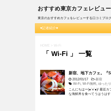
おすすめ東京カフェレビュー(´
東京のおすすめカフェをレビューする口コミブロ
♥記者紹介♥
HOME
>
Wi-Fi
「 Wi-Fi 」 一覧
新宿、地下カフェ。『SC
2012/01/17
-
新宿
Wi-Fi
,
Wi-Fi無料
,
ゆった
こんにちはー(●´н`●)/
な海鮮丼を食べてうはうはする日々で