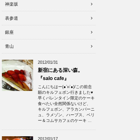
神楽坂
表参道
銀座
青山
2012/01/31
新宿にある深い森。
『salo cafe』
こんにちはー(●´н`●)/この前念
願のキルフェボン行きました♥
早くバレンタイン限定のケーキ
食べたい全然関係ないけど、
キルフェボン、アラカンパーニ
ュ、ラメゾン、ハーブス、ベリ
ー＆コムサカフェのケーキ ...
2012/01/17