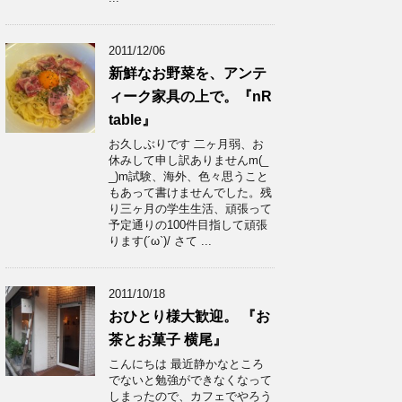
2011/12/06
新鮮なお野菜を、アンテ
ィーク家具の上で。『nR
table』
お久しぶりです 二ヶ月弱、お
休みして申し訳ありませんm(_
_)m試験、海外、色々思うこと
もあって書けませんでした。残
り三ヶ月の学生生活、頑張って
予定通りの100件目指して頑張
ります(´ω`)/ さて ...
2011/10/18
おひとり様大歓迎。 『お
茶とお菓子 横尾』
こんにちは 最近静かなところ
でないと勉強ができなくなって
しまったので、カフェでやろう