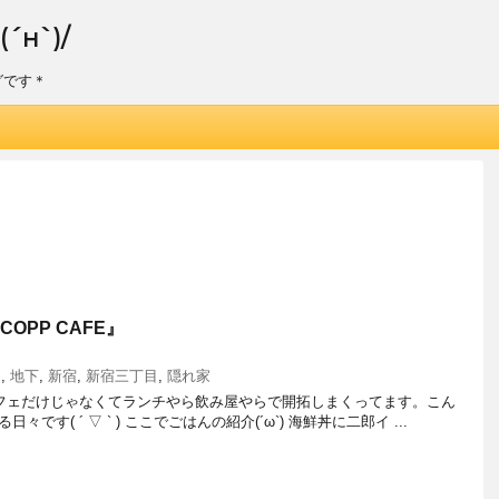
н`)/
グです＊
OPP CAFE』
り
,
地下
,
新宿
,
新宿三丁目
,
隠れ家
 最近カフェだけじゃなくてランチやら飲み屋やらで開拓しまくってます。こん
す( ´ ▽ ` ) ここでごはんの紹介(´ω`) 海鮮丼に二郎イ ...