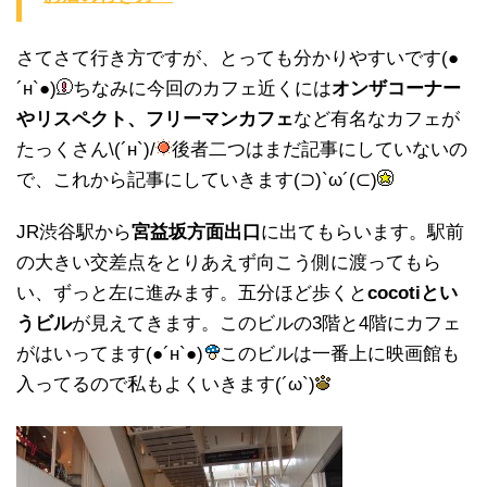
さてさて行き方ですが、とっても分かりやすいです(●
´н`●)
ちなみに今回のカフェ近くには
オンザコーナー
やリスペクト、フリーマンカフェ
など有名なカフェが
たっくさん\(´н`)/
後者二つはまだ記事にしていないの
で、これから記事にしていきます(⊃)`ω´(⊂)
JR渋谷駅から
宮益坂方面出口
に出てもらいます。駅前
の大きい交差点をとりあえず向こう側に渡ってもら
い、ずっと左に進みます。五分ほど歩くと
cocotiとい
うビル
が見えてきます。このビルの3階と4階にカフェ
がはいってます(●´н`●)
このビルは一番上に映画館も
入ってるので私もよくいきます(´ω`)