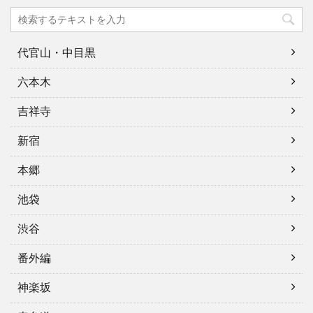
代官山・中目黒
六本木
吉祥寺
新宿
本郷
池袋
渋谷
番外編
神楽坂