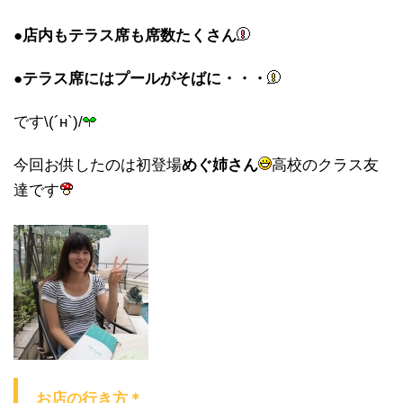
●店内もテラス席も席数たくさん
●テラス席にはプールがそばに・・・
です\(´н`)/
今回お供したのは初登場
めぐ姉さん
高校のクラス友
達です
お店の行き方＊