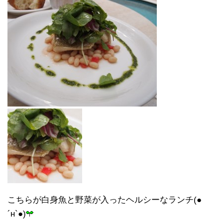
こちらが白身魚と野菜が入ったヘルシーなランチ(●
´н`●)