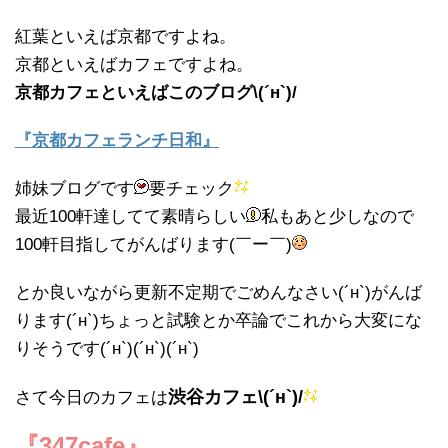
紅葉といえば京都ですよね。
京都といえばカフェですよね。
京都カフェといえばこのブログ\(´н`)/
『京都カフェランチ日和』
姉妹ブログです
要チェック
最近100軒達してて素晴らしい
私もあと少しなので
100軒目指してがんばります(￣ー￣)
とか良いながら更新不定期でごめんなさい(´н`)がんば
ります(´н`)ちょっと試験とか卒論でこれから大変にな
りそうです(´н`)(´н`)(´н`)
渋谷カフェ\(´н`)/
さて今日のカフェは
『347cafe
』