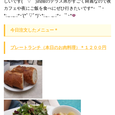
しいです( ´ ▽ ` )四階のテラス席がすごく綺麗なので夜
カフェや夜にご飯を食べにぜひ行きたいです*･゜ﾟ･
*:.｡..｡.:*･'(*ﾟ▽ﾟ*)'･*:.｡. .｡.:*･゜ﾟ･*
今日注文したメニュー＊
プレートランチ（本日のお肉料理）＊１２００円