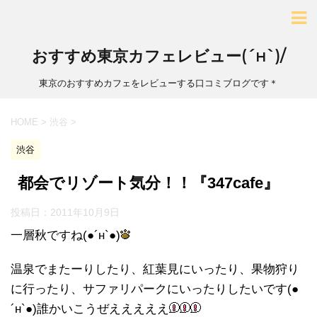
おすすめ東京カフェレビュー(´н`)/
東京のおすすめカフェをレビューする口コミブログです＊
HOME
>
渋谷
>
渋谷
都会でリゾート気分！！『347cafe』
投稿日：
2011年10月9日
一層秋ですね(●´н`●)
温泉でまたーりしたり、紅葉見にいったり、果物狩り
に行ったり、サファリパークにいったりしたいです(●
´н`●)誰かいこうぜえええええ