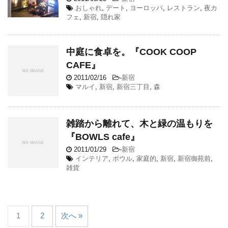
おしゃれ
,
デート
,
ヨーロッパ
,
レストラン
,
夜カ
フェ
,
新宿
,
隠れ家
中庭に食卓を。『COOK COOP
CAFE』
2011/02/16
-
新宿
マルイ
,
新宿
,
新宿三丁目
,
森
雑踏から離れて、木と緑の温もりを
『BOWLS cafe』
2011/01/29
-
新宿
インテリア
,
ボウル
,
家庭的
,
新宿
,
新宿御苑前
,
雑貨
1
2
次へ »