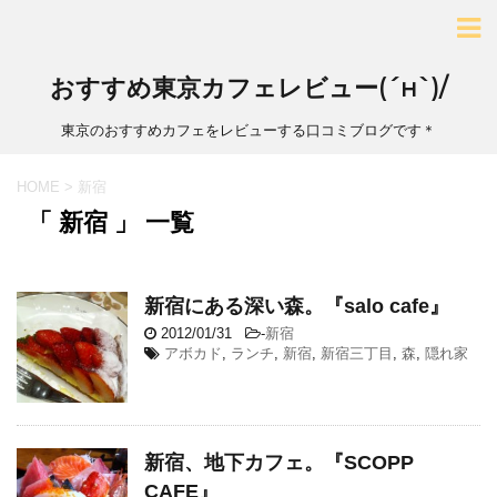
おすすめ東京カフェレビュー(´н`)/
東京のおすすめカフェをレビューする口コミブログです＊
HOME
>
新宿
「 新宿 」 一覧
新宿にある深い森。『salo cafe』
2012/01/31
-
新宿
アボカド
,
ランチ
,
新宿
,
新宿三丁目
,
森
,
隠れ家
新宿、地下カフェ。『SCOPP
CAFE』