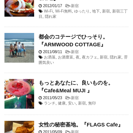
2012/01/17
-
新宿
Wi-Fi
,
Wi-Fi無料
,
ゆったり
,
地下
,
新宿
,
新宿三丁
目
,
隠れ家
都会のコテージでひっそり。
『ARMWOOD COTTAGE』
2011/08/11
-
新宿
お洒落
,
お酒豊富
,
夜
,
夜カフェ
,
新宿
,
隠れ家
,
雰
囲気良い
もっとあなたに、良いものを。
『Cafe&Meal MUJI 』
2011/05/23
-
新宿
ランチ
,
健康
,
安い
,
新宿
,
無印
女性の秘密基地。『FLAGS Cafe』
2011/05/09
-
新宿