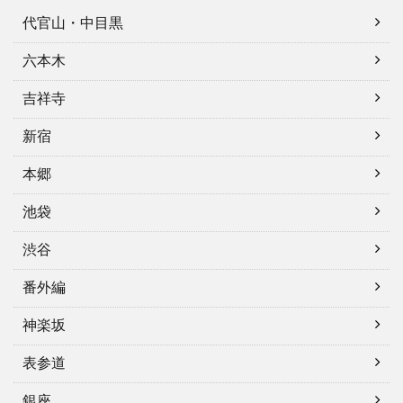
代官山・中目黒
六本木
吉祥寺
新宿
本郷
池袋
渋谷
番外編
神楽坂
表参道
銀座