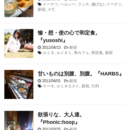
ドーナツ
,
ヘルシー
,
ランチ
,
揚げないドーナツ
,
新宿
,
４℃
愉・想・使の心で和定食。
『yusoshi』
2011/04/13
-
新宿
ルミネ
,
ルミネ１
,
和カフェ
,
和定食
,
新宿
甘いものは別腹、別腹。『HARBS』
2011/04/01
-
新宿
ケーキ
,
ルミネエスト
,
新宿
,
行列
欲張りな、大人達。
『Phonic:hoop』
2011/03/25
-
新宿