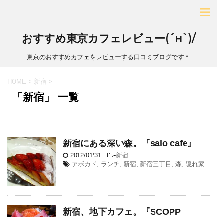
おすすめ東京カフェレビュー(´н`)/
東京のおすすめカフェをレビューする口コミブログです＊
HOME
>
新宿
>
「新宿」 一覧
新宿にある深い森。『salo cafe』
2012/01/31
-
新宿
アボカド
,
ランチ
,
新宿
,
新宿三丁目
,
森
,
隠れ家
新宿、地下カフェ。『SCOPP