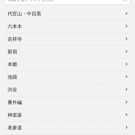
代官山・中目黒
六本木
吉祥寺
新宿
本郷
池袋
渋谷
番外編
神楽坂
表参道