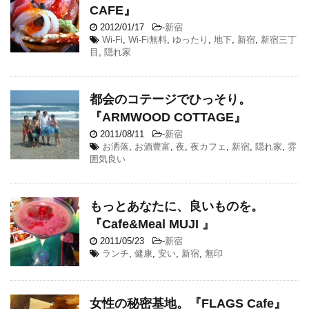
CAFE』
2012/01/17
-
新宿
Wi-Fi
,
Wi-Fi無料
,
ゆったり
,
地下
,
新宿
,
新宿三丁
目
,
隠れ家
都会のコテージでひっそり。
『ARMWOOD COTTAGE』
2011/08/11
-
新宿
お洒落
,
お酒豊富
,
夜
,
夜カフェ
,
新宿
,
隠れ家
,
雰
囲気良い
もっとあなたに、良いものを。
『Cafe&Meal MUJI 』
2011/05/23
-
新宿
ランチ
,
健康
,
安い
,
新宿
,
無印
女性の秘密基地。『FLAGS Cafe』