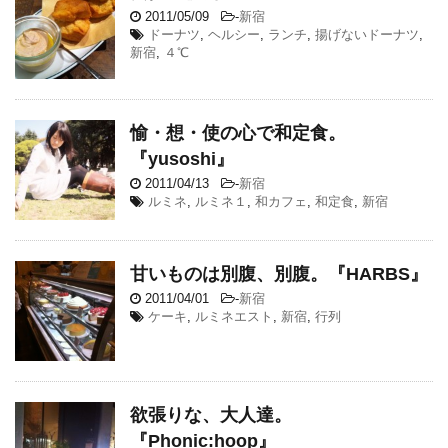
2011/05/09
-
新宿
ドーナツ
,
ヘルシー
,
ランチ
,
揚げないドーナツ
,
新宿
,
４℃
愉・想・使の心で和定食。
『yusoshi』
2011/04/13
-
新宿
ルミネ
,
ルミネ１
,
和カフェ
,
和定食
,
新宿
甘いものは別腹、別腹。『HARBS』
2011/04/01
-
新宿
ケーキ
,
ルミネエスト
,
新宿
,
行列
欲張りな、大人達。
『Phonic:hoop』