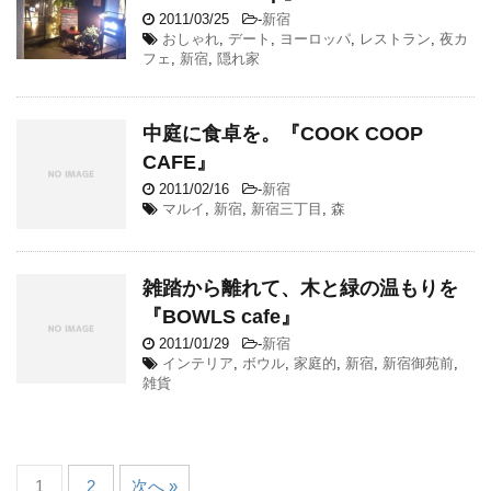
2011/03/25
-
新宿
おしゃれ
,
デート
,
ヨーロッパ
,
レストラン
,
夜カ
フェ
,
新宿
,
隠れ家
中庭に食卓を。『COOK COOP
CAFE』
2011/02/16
-
新宿
マルイ
,
新宿
,
新宿三丁目
,
森
雑踏から離れて、木と緑の温もりを
『BOWLS cafe』
2011/01/29
-
新宿
インテリア
,
ボウル
,
家庭的
,
新宿
,
新宿御苑前
,
雑貨
1
2
次へ »