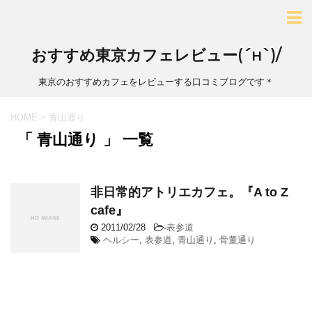
おすすめ東京カフェレビュー(´н`)/
東京のおすすめカフェをレビューする口コミブログです＊
HOME
>
青山通り
「 青山通り 」 一覧
非日常的アトリエカフェ。『A to Z
cafe』
2011/02/28
-
表参道
ヘルシー
,
表参道
,
青山通り
,
骨董通り