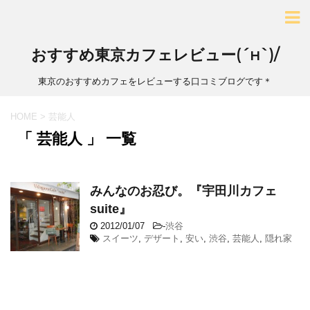
おすすめ東京カフェレビュー(´н`)/
東京のおすすめカフェをレビューする口コミブログです＊
HOME
>
芸能人
「 芸能人 」 一覧
みんなのお忍び。『宇田川カフェ
suite』
2012/01/07
-
渋谷
スイーツ
,
デザート
,
安い
,
渋谷
,
芸能人
,
隠れ家