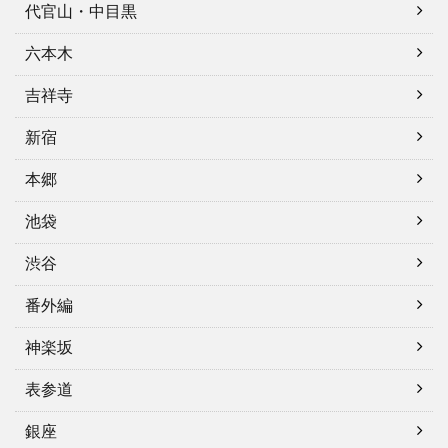
代官山・中目黒
六本木
吉祥寺
新宿
本郷
池袋
渋谷
番外編
神楽坂
表参道
銀座