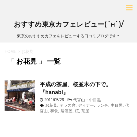
おすすめ東京カフェレビュー(´н`)/
東京のおすすめカフェをレビューする口コミブログです＊
HOME
>
お花見
「 お花見 」 一覧
平成の茶屋、桜並木の下で。
『hanabi』
2011/05/26
-
代官山・中目黒
お花見
,
テラス席
,
ディナー
,
ランチ
,
中目黒
,
代
官山
,
和食
,
居酒屋
,
桜
,
茶屋