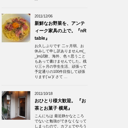
2011/12/06
新鮮なお野菜を、アンテ
ィーク家具の上で。『nR
table』
お久しぶりです 二ヶ月弱、お
休みして申し訳ありませんm(_
_)m試験、海外、色々思うこと
もあって書けませんでした。残
り三ヶ月の学生生活、頑張って
予定通りの100件目指して頑張
ります(´ω`)/ さて ...
2011/10/18
おひとり様大歓迎。 『お
茶とお菓子 横尾』
こんにちは 最近静かなところ
でないと勉強ができなくなって
しまったので、カフェでやろう