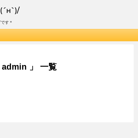
н`)/
グです＊
dmin 」 一覧