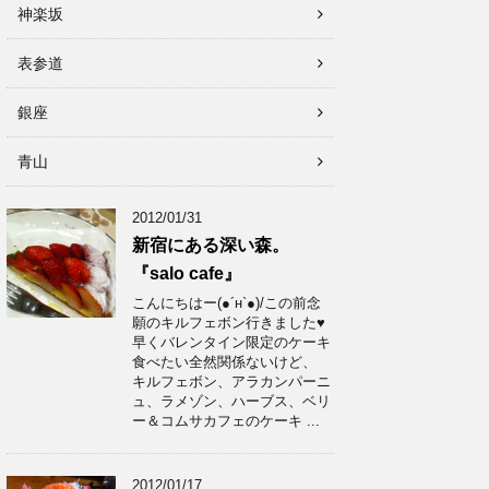
神楽坂
表参道
銀座
青山
2012/01/31
新宿にある深い森。
『salo cafe』
こんにちはー(●´н`●)/この前念
願のキルフェボン行きました♥
早くバレンタイン限定のケーキ
食べたい全然関係ないけど、
キルフェボン、アラカンパーニ
ュ、ラメゾン、ハーブス、ベリ
ー＆コムサカフェのケーキ ...
2012/01/17