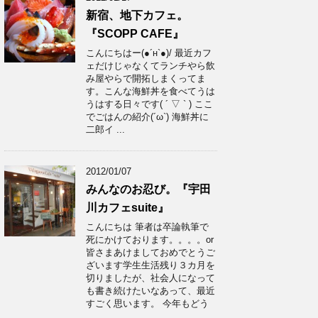
新宿、地下カフェ。
『SCOPP CAFE』
こんにちはー(●´н`●)/ 最近カフ
ェだけじゃなくてランチやら飲
み屋やらで開拓しまくってま
す。こんな海鮮丼を食べてうは
うはする日々です( ´ ▽ ` ) ここ
でごはんの紹介(´ω`) 海鮮丼に
二郎イ ...
2012/01/07
みんなのお忍び。『宇田
川カフェsuite』
こんにちは 筆者は卒論執筆で
死にかけております。。。。or
皆さまあけましておめでとうご
ざいます学生生活残り３カ月を
切りましたが、社会人になって
も書き続けたいなあって、最近
すごく思います。 今年もどう
...