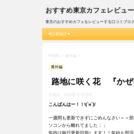
おすすめ東京カフェレビュー(´
東京のおすすめカフェをレビューする口コミブロ
♥記者紹介♥
HOME
>
番外編
>
番外編
路地に咲く花 『かぜ
投稿日：
2010年12月29日
こんばんはー！！\(´н`)/
一週間も更新できずにごめんなさい＞＜部
ソコンから離れてました；；
年内は毎日更新目指します！！年始も部活