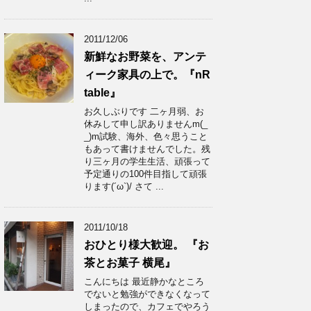
2011/12/06
新鮮なお野菜を、アンテ
ィーク家具の上で。『nR
table』
お久しぶりです 二ヶ月弱、お
休みして申し訳ありませんm(_
_)m試験、海外、色々思うこと
もあって書けませんでした。残
り三ヶ月の学生生活、頑張って
予定通りの100件目指して頑張
ります(´ω`)/ さて ...
2011/10/18
おひとり様大歓迎。 『お
茶とお菓子 横尾』
こんにちは 最近静かなところ
でないと勉強ができなくなって
しまったので、カフェでやろう