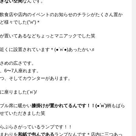
ぎない空間
なんです。
飲食店や店内のイベントのお知らせのチラシがたくさん置か
々でした(°н°)＊
が置いてあるなどちょっとマニアックでした笑
くに設置されています＊(●´н`●)あったかい♬
さめの広さです。
、6〜7人座れます。
つ、そしてカウンターがあります。
りました(´н`)/
ブル席に暖かい
膝掛けが置かれてるんです！！(●´н`)
柄もばら
せていただきました笑
らぶらさがっているランプです！！
まわりを
和紙で包んである
ランプなんです＊店内に三つあっ