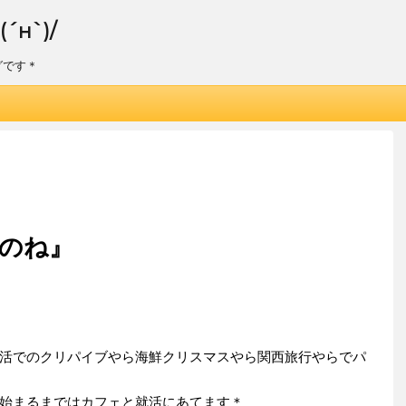
н`)/
グです＊
のね』
活でのクリパイブやら海鮮クリスマスやら関西旅行やらでパ
始まるまではカフェと就活にあてます＊