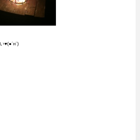
(●´н`)