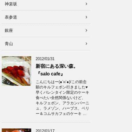
神楽坂
表参道
銀座
青山
2012/01/31
新宿にある深い森。
『salo cafe』
こんにちはー(●´н`●)/この前念
願のキルフェボン行きました♥
早くバレンタイン限定のケーキ
食べたい全然関係ないけど、
キルフェボン、アラカンパーニ
ュ、ラメゾン、ハーブス、ベリ
ー＆コムサカフェのケーキ ...
2012/01/17