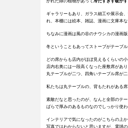
かれた緑の植物があって
冷たすぎず暖かす
ギャラリーもあり、ガラス細工や展示会、
れ、本棚には絵本、雑誌、漫画に文庫本など様
ちなみに漫画は風の谷のナウシカの漫画版
冬ということもあってストーブがテーブル近
どの席からも店内がほぼ見えるくらいの小
店内右奥には一段高くなった座敷席があり
丸テーブルが二つ、四角いテーブル席が二
私たちは丸テーブルの、背もたれがある席に座
素敵だなと思ったのが、なんと全部のテー
ばらで厚みのあるものなのでしっかり使わ
インテリアで気になったのがこちらの上か
写真ではわからないと思いますが、電球の