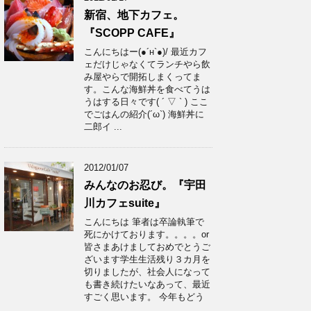
新宿、地下カフェ。
『SCOPP CAFE』
こんにちはー(●´н`●)/ 最近カフ
ェだけじゃなくてランチやら飲
み屋やらで開拓しまくってま
す。こんな海鮮丼を食べてうは
うはする日々です( ´ ▽ ` ) ここ
でごはんの紹介(´ω`) 海鮮丼に
二郎イ ...
2012/01/07
みんなのお忍び。『宇田
川カフェsuite』
こんにちは 筆者は卒論執筆で
死にかけております。。。。or
皆さまあけましておめでとうご
ざいます学生生活残り３カ月を
切りましたが、社会人になって
も書き続けたいなあって、最近
すごく思います。 今年もどう
...