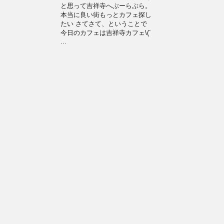
と思って吉祥寺へぶーらぶら。
本当に良い街もっとカフェ探し
たい さてさて、ということで
今日のカフェは吉祥寺カフェ\(´
...